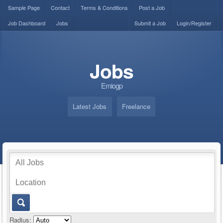
Sample Page
Contact
Terms & Conditions
Post a Job
Job Dashboard
Jobs
Submit a Job
Login/Register
Jobs
Emiogp
Latest Jobs
Freelance
Radius: