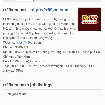
rr99vmcom –
https://rr99vm.com
RR99 nâng tầm giải trí trực tuyến với hệ thống thông
minh và giao diện mượt mà. Chúng tôi tạo ra sự khác
biệt từ tính tổ chức khoa học và kết nối nhanh chóng,
giúp người chơi tại Việt Nam tận hưởng dịch vụ đẳng
cấp quốc tế một cách dễ dàng và uy tín.
Website:
https://rr99vm.com/
Phone: 0359921715
Địa chỉ: 427/22/35 Đ. Minh Phụng, Phường 10, Quận 11, Thành phố Hồ
Chí Minh, Việt Nam
Email: rr99vmcom@gmail.com
Tags: #RR99 #RR_99 #rr99vmcom #trangchu_RR99 #dangky_RR99
#linkvao_RR99
rr99vmcom's job listings
No jobs found.