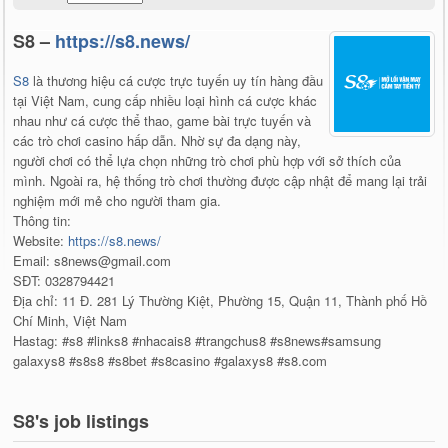
S8 –
https://s8.news/
S8
là thương hiệu cá cược trực tuyến uy tín hàng đầu
tại Việt Nam, cung cấp nhiều loại hình cá cược khác
nhau như cá cược thể thao, game bài trực tuyến và
các trò chơi casino hấp dẫn. Nhờ sự đa dạng này,
người chơi có thể lựa chọn những trò chơi phù hợp với sở thích của
mình. Ngoài ra, hệ thống trò chơi thường được cập nhật để mang lại trải
nghiệm mới mẻ cho người tham gia.
Thông tin:
Website:
https://s8.news/
Email: s8news@gmail.com
SĐT: 0328794421
Địa chỉ: 11 Đ. 281 Lý Thường Kiệt, Phường 15, Quận 11, Thành phố Hồ
Chí Minh, Việt Nam
Hastag: #s8 #links8 #nhacais8 #trangchus8 #s8news#samsung
galaxys8 #s8s8 #s8bet #s8casino #galaxys8 #s8.com
S8's job listings