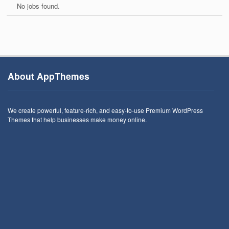
No jobs found.
About AppThemes
We create powerful, feature-rich, and easy-to-use Premium WordPress
Themes that help businesses make money online.