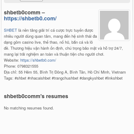
shbetb0comm –
https://shbetb0.com/
SHBET
là nền tảng giải trí cá cược trực tuyến được
nhiều người dùng quan tâm, mang đến hệ sinh thái đa
dạng gồm casino live, thể thao, nổ hũ, bắn cá và lô
đề. Thương hiệu vận hành ổn định, chú trọng bảo mật và hỗ trợ 24/7,
mang lại trải nghiệm an toàn và thuận tiện cho người chơi.
Website:
https://shbetb0.com/
Phone: 0798321555
Địa chỉ: 55 Hẻm 55, Bình Trị Đông A, Bình Tân, Hồ Chí Minh, Vietnam
Tags: #shbet #nhacaishbet #trangchushbet #dangkyshbet #linkshbet
shbetb0comm's resumes
No matching resumes found.