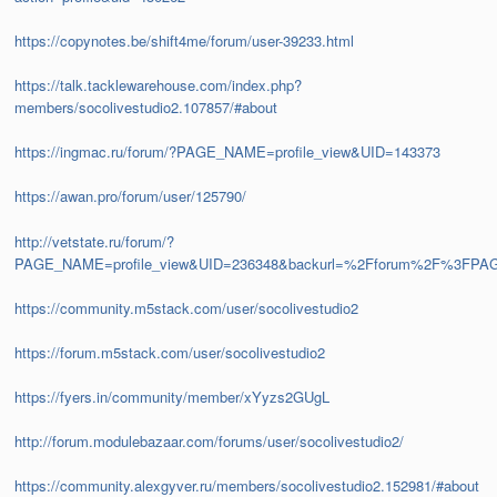
https://copynotes.be/shift4me/forum/user-39233.html
https://talk.tacklewarehouse.com/index.php?
members/socolivestudio2.107857/#about
https://ingmac.ru/forum/?PAGE_NAME=profile_view&UID=143373
https://awan.pro/forum/user/125790/
http://vetstate.ru/forum/?
PAGE_NAME=profile_view&UID=236348&backurl=%2Fforum%2F%3FPA
https://community.m5stack.com/user/socolivestudio2
https://forum.m5stack.com/user/socolivestudio2
https://fyers.in/community/member/xYyzs2GUgL
http://forum.modulebazaar.com/forums/user/socolivestudio2/
https://community.alexgyver.ru/members/socolivestudio2.152981/#about