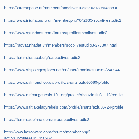
https://xtremepape.rs/members/socolivestudio2.631396/#about
https://www.iniuria.us/forum/member.php?642833-socolivestudio2
https://www.syncdocs.com/forums/profile/socolivestudio2
https://raovat.nhadat.vn/members/socolivestudio3-277307.html
https://forum.issabel.org/u/socolivestudio2
https://www.shippingexplorer.net/en/user/socolivestudio2/240944
https://www.salmonshop.ca/profile/shanzfazlu60068/profile
https://www.africangenesis-101.org/profile/shanzfazlu31112/profile
https://www.saltlakeladyrebels.com/profile/shanzfazlu56724/profile
https://forum.aceinna.com/user/socolivestudio2
http://www.haxorware.com/forums/member.php?
action=profile&uid=430262