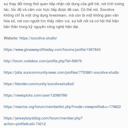
sự thay đổi trong thói quen tiếp nhận nội dung của giới trẻ, nơi tính tương
tác, tốc độ và cảm xúc trực tiếp được đề cao. Có thể nói, Socolive
không chỉ là một ứng dụng livestream, mà còn là một không gian văn
hóa số, nơi con người tìm thấy niềm vui, sự kết nối và cơ hội thể hiện
bản thân trong kỷ nguyên công nghệ hiện đại.
Website:
https://socolive.studio/
https://www.giveawayoftheday.com/forums/profile/1567843
http://forum.vodobox.com/profile.php?id=56676
https://jobs.suncommunitynews.com/profiles/7753861-socolive-studio
https://blender.community/socolivestudio2/
https://newspicks.com/user/12089766/
https://reactos.org/forum/memberlist.php?mode=viewprofile&u=179822
https://jerseyboysblog.com/forum/member.php?
action=profile&uid=74212