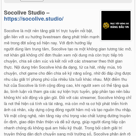
Socolive Studio –
https://socolive.studio/
Socolive là một nền tảng giải trí trực tuyến nổi bật,
gắn liền với xu hướng livestream đang phát triển mạnh
mẽ trong đời sống số hiện nay. Với định hướng lấy
người dùng làm trung tâm, Socolive tạo ra một không gian tương tác mở,
nơi khán giả không chỉ đơn thuần xem nội dung mà còn trực tiếp trò
chuyện, chia sẻ cảm xúc và kết nối với các streamer theo thời gian
thực. Nội dung trên Socolive khá đa dạng, từ ca hát, nhảy múa, trò
chuyện, chơi game cho đến chia sẻ kỹ năng sống, nhờ đó đáp ứng được
nhu cầu giải trí phong phú của nhiều lứa tuổi khác nhau. Một điểm thu
hút của Socolive là tính cộng đồng cao, khi người xem có thể tặng quà
ảo, bình luận và tham gia các sự kiện trực tuyến, góp phần tạo nên bầu
không khí sôi động và gần gũi. Đối với các streamer, Socolive không chỉ
là nơi thể hiện cá tính và tài năng, mà còn mở ra cơ hội phát triển hình
ảnh cá nhân, xây dựng cộng đồng người hâm mộ và tạo nguồn thu nhập.
Về mặt công nghệ, nền tảng này chú trọng vào chất lượng đường truyền
ổn định, giao diện thân thiện và dễ sử dụng, giúp người dùng tiếp cận
nhanh chóng dù không quá am hiểu kỹ thuật. Trong bối cảnh giải trí
truyền thống dần dịch chuyển sang môi trường số, Socolive phản ánh rõ