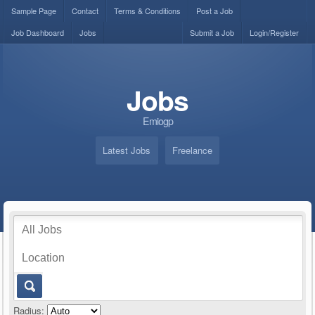
Sample Page
Contact
Terms & Conditions
Post a Job
Job Dashboard
Jobs
Submit a Job
Login/Register
Jobs
Emiogp
Latest Jobs
Freelance
Radius: