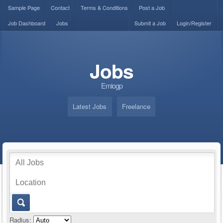
Sample Page
Contact
Terms & Conditions
Post a Job
Job Dashboard
Jobs
Submit a Job
Login/Register
Jobs
Emiogp
Latest Jobs
Freelance
Radius: