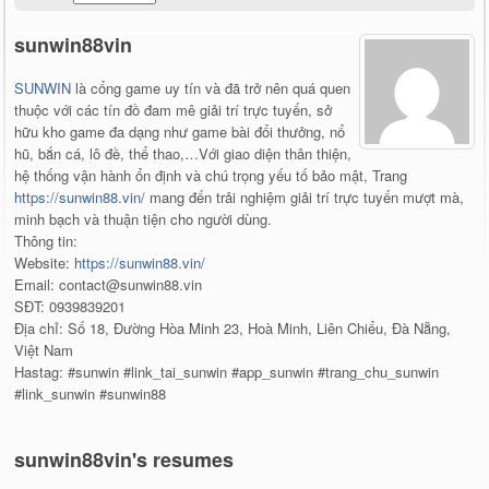
sunwin88vin
SUNWIN
là cổng game uy tín và đã trở nên quá quen
thuộc với các tín đồ đam mê giải trí trực tuyến, sở
hữu kho game đa dạng như game bài đổi thưởng, nổ
hũ, bắn cá, lô đề, thể thao,…Với giao diện thân thiện,
hệ thống vận hành ổn định và chú trọng yếu tố bảo mật, Trang
https://sunwin88.vin/
mang đến trải nghiệm giải trí trực tuyến mượt mà,
minh bạch và thuận tiện cho người dùng.
Thông tin:
Website:
https://sunwin88.vin/
Email: contact@sunwin88.vin
SĐT: 0939839201
Địa chỉ: Số 18, Đường Hòa Minh 23, Hoà Minh, Liên Chiểu, Đà Nẵng,
Việt Nam
Hastag: #sunwin #link_tai_sunwin #app_sunwin #trang_chu_sunwin
#link_sunwin #sunwin88
sunwin88vin's resumes