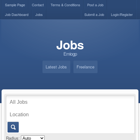
Sample Page
Contact
Terms & Conditions
Post a Job
Job Dashboard
Jobs
Submit a Job
Login/Register
Jobs
Emiogp
Latest Jobs
Freelance
Radius: