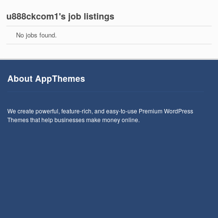
u888ckcom1's job listings
No jobs found.
About AppThemes
We create powerful, feature-rich, and easy-to-use Premium WordPress
Themes that help businesses make money online.