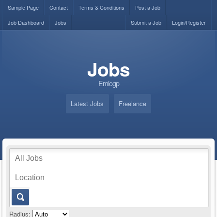
Sample Page
Contact
Terms & Conditions
Post a Job
Job Dashboard
Jobs
Submit a Job
Login/Register
Jobs
Emiogp
Latest Jobs
Freelance
Radius: