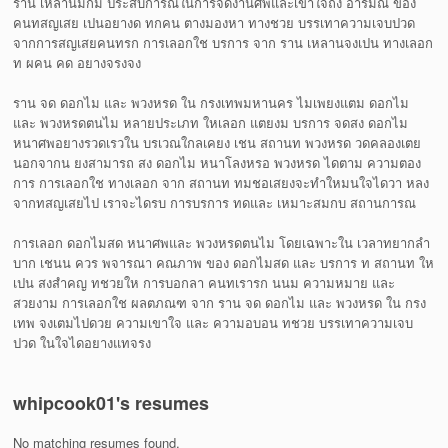
ราน เหลานมกม ประสบการณในการจดงานศพและเขาใจถง อารมณ ของ
คนทสญเสย เปนอยางด ทกคน ตางมองหา ทางชวย บรรเทาความเจบปวด
จากการสญเสยคนทรก การเลอกใช บรการ จาก ราน เหลานจงเปน ทางเลอก
ท ผคน คด อยางจรงจง
ราน จด ดอกไม และ พวงหรด ใน กรงเทพมหานคร ไมเพยงแตม ดอกไม
และ พวงหรดตนไม หลายประเภท ใหเลอก แตยงม บรการ จดสง ดอกไม
หนาศพอยางรวดเรวใน บรเวณใกลเคยง เชน สถานท พวงหรด วดคลองเตย
นอกจากน ยงสามารถ สง ดอกไม หนาโลงหรอ พวงหรด ไดตาม ความตอง
การ การเลอกใช ทางเลอก จาก สถานท ทมชอเสยงจะทำใหมนใจไดวา หลง
จากทสญเสยไป เราจะไดรบ การบรการ ทดและ เหมาะสมกบ สถานการณ
การเลอก ดอกไมสด หนาศพและ พวงหรดตนไม โดยเฉพาะใน เวลาทยากลำ
บาก เชนน ควร พจารณา คณภาพ ของ ดอกไมสด และ บรการ ท สถานท ให
เปน สงสำคญ ทชวยให การบอกลา คนทเรารก นนม ความหมาย และ
สวยงาม การเลอกใช ผลตภณฑ จาก ราน จด ดอกไม และ พวงหรด ใน กรง
เทพ จงเตมไปดวย ความเขาใจ และ ความอบอน ทชวย บรรเทาความเจบ
ปวด ในใจไดอยางแทจรง
whipcook01's resumes
No matching resumes found.