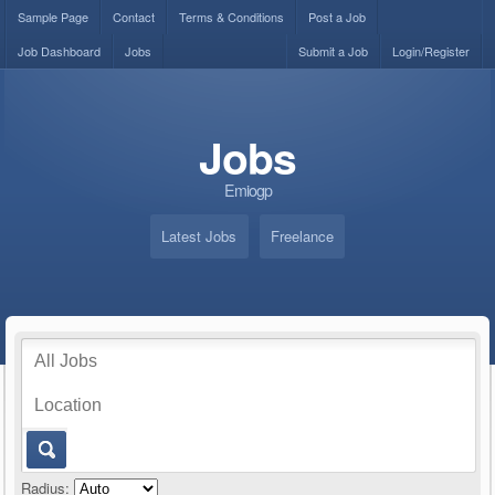
Sample Page
Contact
Terms & Conditions
Post a Job
Job Dashboard
Jobs
Submit a Job
Login/Register
Jobs
Emiogp
Latest Jobs
Freelance
Radius: