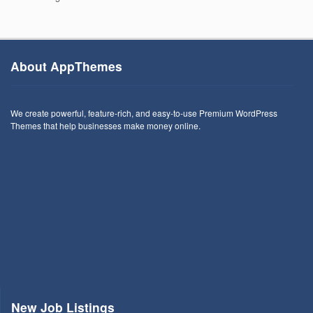
About AppThemes
We create powerful, feature-rich, and easy-to-use Premium WordPress
Themes that help businesses make money online.
New Job Listings