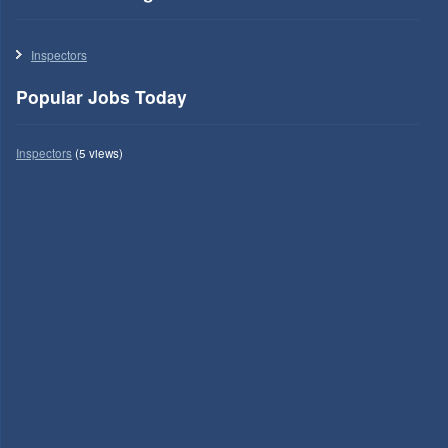
Inspectors
Popular Jobs Today
Inspectors
(5 views)