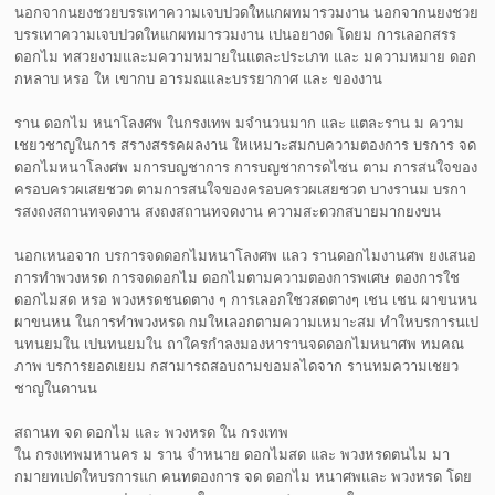
นอกจากนยงชวยบรรเทาความเจบปวดใหแกผทมารวมงาน นอกจากนยงชวย
บรรเทาความเจบปวดใหแกผทมารวมงาน เปนอยางด โดยม การเลอกสรร
ดอกไม ทสวยงามและมความหมายในแตละประเภท และ มความหมาย ดอก
กหลาบ หรอ ให เขากบ อารมณและบรรยากาศ และ ของงาน
ราน ดอกไม หนาโลงศพ ในกรงเทพ มจำนวนมาก และ แตละราน ม ความ
เชยวชาญในการ สรางสรรคผลงาน ใหเหมาะสมกบความตองการ บรการ จด
ดอกไมหนาโลงศพ มการบญชาการ การบญชาการดไซน ตาม การสนใจของ
ครอบครวผเสยชวต ตามการสนใจของครอบครวผเสยชวต บางรานม บรกา
รสงถงสถานทจดงาน สงถงสถานทจดงาน ความสะดวกสบายมากยงขน
นอกเหนอจาก บรการจดดอกไมหนาโลงศพ แลว รานดอกไมงานศพ ยงเสนอ
การทำพวงหรด การจดดอกไม ดอกไมตามความตองการพเศษ ตองการใช
ดอกไมสด หรอ พวงหรดชนดตาง ๆ การเลอกใชวสดตางๆ เชน เชน ผาขนหน
ผาขนหน ในการทำพวงหรด กมใหเลอกตามความเหมาะสม ทำใหบรการนเป
นทนยมใน เปนทนยมใน ถาใครกำลงมองหารานจดดอกไมหนาศพ ทมคณ
ภาพ บรการยอดเยยม กสามารถสอบถามขอมลไดจาก รานทมความเชยว
ชาญในดานน
สถานท จด ดอกไม และ พวงหรด ใน กรงเทพ
ใน กรงเทพมหานคร ม ราน จำหนาย ดอกไมสด และ พวงหรดตนไม มา
กมายทเปดใหบรการแก คนทตองการ จด ดอกไม หนาศพและ พวงหรด โดย