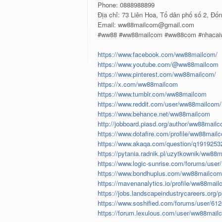
Phone: 0888988899
Địa chỉ: 73 Liên Hoa, Tổ dân phố số 2, Đố
Email: ww88mailcom@gmail.com
#ww88 #ww88mailcom #ww88com #nhacai
https://www.facebook.com/ww88mailcom/
https://www.youtube.com/@ww88mailcom
https://www.pinterest.com/ww88mailcom/
https://x.com/ww88mailcom
https://www.tumblr.com/ww88mailcom
https://www.reddit.com/user/ww88mailcom/
https://www.behance.net/ww88mailcom
http://jobboard.piasd.org/author/ww88mail
https://www.dotafire.com/profile/ww88mail
https://www.akaqa.com/question/q191925
https://pytania.radnik.pl/uzytkownik/ww88
https://www.logic-sunrise.com/forums/use
https://www.bondhuplus.com/ww88mailcom
https://mavenanalytics.io/profile/ww88mai
https://jobs.landscapeindustrycareers.org
https://www.soshified.com/forums/user/6
https://forum.lexulous.com/user/ww88mail